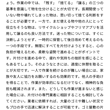
ょう。作業の中では、「残す」「捨てる」「譲る」の三つの
基準を意識して物を仕分けることが大切です。長期間使って
いない物や壊れてしまった物は、思い切って捨てる判断をす
ることが必要です。一方で、まだ使える物や他の人にとって
役立ちそうな物は、リサイクルショップやフリマアプリを活
用して譲るのも良い方法です。迷った物については、すぐに
決断しようとせず、一時的に保管して後日改めて考えるのも
一つの手段です。無理にすべてを片付けようとすると、心の
負担が増えるため、柔軟な姿勢で進めることがポイントで
す。片付けを進める中で、疲れや気持ちの挫折を感じること
もあるでしょう。そのようなときには、適度に休憩を取るこ
とが大切です。一人で作業を続けるのが難しい場合には、家
族や友人に協力をお願いするのも効果的です。他人の手助け
を得ることで、作業が効率的になるだけでなく、精神的な負
担も軽減されます。また、どうしても作業が進まないと感じ
た場合には、片付けの専門業者に相談することも検討してみ
てください。業者に依頼すれば、大量のゴミや難しい状況で
もプロの手で迅速に解決することが可能です。ゴミ屋敷の片