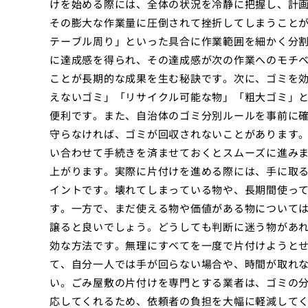
けを始める際には、全体の状況を冷静に把握し、計
その膨大な作業量に圧倒されて挫折してしまうこと
テーブル周り」といった具合に作業範囲を細かく分
に達成感を得られ、その達成感が次の作業へのモチ
ことが長期的な成果を生む秘訣です。次に、ゴミを
えないゴミ」「リサイクル可能な物」「粗大ゴミ」
便利です。また、自治体のゴミ分別ルールを事前に
守らなければ、ゴミが回収されないことがあります
い合わせて手続きを済ませておくとスムーズに進み
上がります。実際に片付けを進める際には、手に取
イントです。壊れてしまっている物や、長期間使っ
す。一方で、まだ使える物や価値がある物について
譲ると良いでしょう。どうしても判断に迷う物があ
効な方法です。無理にすべてを一度で片付けようと
て、自分一人では手が回らない場合や、時間が取れ
い。ごみ屋敷の片付けを専門とする業者は、ゴミの
応してくれるため、依頼者の負担を大幅に軽減して