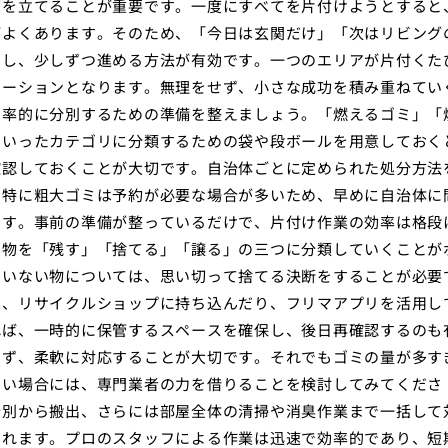
画を立てることが重要です。一度にすべてを片付けようとすると
がよくあります。そのため、「今日は玄関だけ」「次はリビング
割し、少しずつ進める方法が有効です。一つのエリアが片付くた
ベーションとなります。無理をせず、小さな成功を積み重ねてい
効率的に分別するための準備を整えましょう。「燃えるゴミ」「
といったカテゴリに分類するための袋や段ボールを用意しておく
確認しておくことが大切です。自治体ごとに定められた処分方法
。特に粗大ゴミは予約が必要な場合が多いため、早めに自治体に
ます。事前の準備が整っているだけで、片付け作業の効率は格段
る物を「残す」「捨てる」「譲る」の三つに分類していくことが
ていない物については、思い切って捨てる決断をすることが必要
は、リサイクルショップに持ち込んだり、フリマアプリを活用し
れば、一時的に保管するスペースを確保し、後日再確認するのも
せず、柔軟に対応することが大切です。それでもゴミの量が多す
ない場合には、専門業者の力を借りることを検討してみてくださ
分別から搬出、さらには部屋全体の清掃や消臭作業まで一括して
くれます。プロのスタッフによる作業は迅速で効率的であり、短