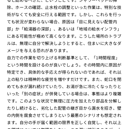
除、ホースの確認、止水栓の調整といった作業は、特別な技
術がなくても安全に行える範囲です。しかし、これらを行っ
ても状況が変わらない場合、原因は「目に見えない配管内
部」か「給湯器の深部」、あるいは「地域の給水インフラ」
にある可能性が極めて高くなります。こうした場所のトラブ
ルは、無理に自分で解決しようとすると、住まいに大きなダ
メージを与える恐れがあります。
自力での作業を切り上げる判断基準として、「1時間程度」
という時間を設けるのが良いでしょう。その時間内に原因が
特定でき、具体的な手応えが得られないのであれば、それ以
上の粘りは精神的な疲労を増やすだけです。また、蛇口を閉
めても水が漏れ続けていたり、お湯が急に冷たくなったりと
いった「別の症状」が併発している場合は、事態はより複雑
です。このような状況で無理に圧力を加えたり部品を分解し
たりし続けると、劣化した配管の継ぎ目から漏水を招き、壁
の内側を腐食させてしまうという最悪のシナリオも想定され
ます。自分の手が届く範囲の限界を正しく自覚し、それ以上