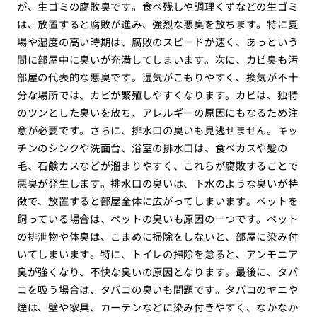
が、生ゴミの腐敗臭です。食べ残しや調理くずなどの生ゴミ
は、放置すると腐敗が進み、強烈な悪臭を放ちます。特に夏
場や湿度の高い時期は、腐敗のスピードが速く、あっという
間に部屋中に臭いが充満してしまいます。次に、カビ臭も汚
部屋の代表的な悪臭です。湿気がこもりやすく、換気が不十
分な場所では、カビが繁殖しやすくなります。カビは、独特
のツンとした臭いを放ち、アレルギーの原因にもなるため注
意が必要です。さらに、排水口の臭いも見逃せません。キッ
チンのシンクや洗面台、浴室の排水口は、食べカスや髪の
毛、石鹸カスなどが溜まりやすく、これらが腐敗することで
悪臭が発生します。排水口の臭いは、下水のような臭いが特
徴で、放置すると部屋全体に広がってしまいます。ペットを
飼っている場合は、ペットの臭いも原因の一つです。ペット
の排泄物や体臭は、こまめに掃除をしないと、部屋に染み付
いてしまいます。特に、トイレの掃除を怠ると、アンモニア
臭が強くなり、不快な臭いの原因となります。最後に、タバ
コを吸う場合は、タバコの臭いも問題です。タバコのヤニや
煙は、壁や家具、カーテンなどに染み付きやすく、なかなか