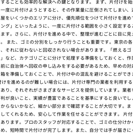
することも効率的な解決への鍵となります。 まず、片付けを始
を一度に片付けようとすると、その作業量に圧倒されてしまい、
部屋をいくつかのエリアに分け、優先順位をつけて片付けを進め
ビング」といったように、一度に片付ける範囲を小さく設定する
れます。さらに、片付けを進める中で、整理が進むごとに目に見
。 また、ゴミの分別をしっかり行うことも重要です。東京の各
り、それに従わないと回収されない場合があります。「燃えるゴ
ミ」など、カテゴリごとに分けて処理する準備をしておくと、作
事前に自治体へ回収の申し込みをする必要があるため、早めの対
の箱を準備しておくことで、片付け中の混乱を避けることができ
付けを進めるのが難しい場合には、片付け専門の業者を利用する
があり、それぞれがさまざまなサービスを提供しています。業者
評判が良いこと、実績が豊富であることを基準にすると良いでし
かからないかなど、細かい部分まで確認することが大切です。ま
してくれるため、安心して作業を任せることができます。 片付
にあります。プロのスタッフが対応することで、ゴミの仕分けか
ため、短時間で片付けが完了します。また、自分では手が届きに