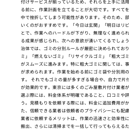
付けサービスが揃っているため、それらを上手に活用
る前に、作業計画を立てることが大切です。すべて
中で挫折してしまう可能性があります。そのため、
いくのがおすすめです。「今日は玄関」「明日はリ
とで、作業へのハードルが下がり、無理なく進めら
る成果が感じられ、次への意欲が湧いてくるでしょう
治体では、ゴミの分別ルールが厳密に決められてお
ミ」「燃えないゴミ」「リサイクルゴミ」「粗大ゴ
がスムーズに進みます。特に粗大ゴミに関しては、
が求められます。作業を始める前にゴミ袋や分別用
す。 それでもゴミの量が多すぎる場合や、自力で片
が効果的です。東京には多くのごみ屋敷片付け業者
選ぶ際には、料金体系が明確であること、口コミや
う。見積もりを依頼する際には、料金に追加費用が
た、信頼できる業者は依頼者のプライバシーにも配慮
業者に依頼するメリットは、作業の迅速さと効率性
搬出、さらには清掃までを一括して行ってもらえる